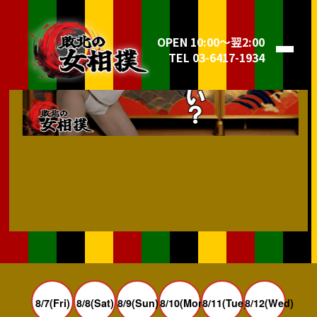
OPEN 10:00～翌2:00
TEL 03-6417-1934
8/7(Fri)
8/8(Sat)
8/9(Sun)
8/10(Mon)
8/11(Tue)
8/12(Wed)