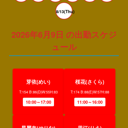
8/13(Thu)
2026年6月9日 の出勤スケジ
ュール
芽依(めい)
桜花(さくら)
T:154 B:86(D)W:55H:83
T:174 B:88(E)W:57H:88
10:00～17:00
11:00～16:00
星麗奈(せりな)
里江(りえ)