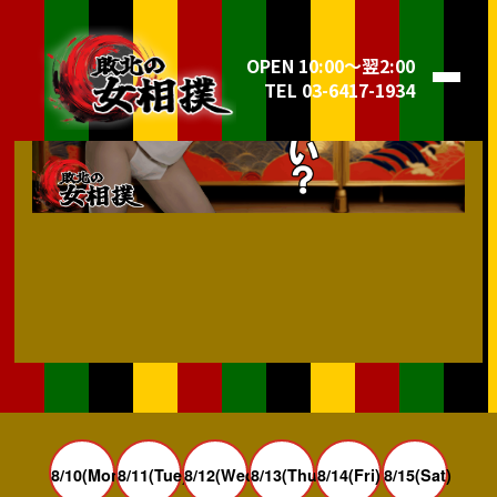
OPEN 10:00～翌2:00
TEL 03-6417-1934
8/10(Mon)
8/11(Tue)
8/12(Wed)
8/13(Thu)
8/14(Fri)
8/15(Sat)