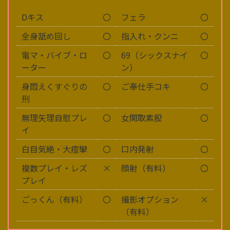
Dキス
〇
フェラ
〇
全身舐め回し
〇
指入れ・クンニ
〇
電マ・バイブ・ロ
〇
69（シックスナイ
〇
ーター
ン）
身悶えくすぐりの
〇
ご奉仕手コキ
〇
刑
無理矢理自慰プレ
〇
女関取素股
〇
イ
白目気絶・大痙攣
〇
口内発射
〇
複数プレイ・レズ
×
顔射（有料）
〇
プレイ
ごっくん（有料）
〇
撮影オプション
×
（有料）