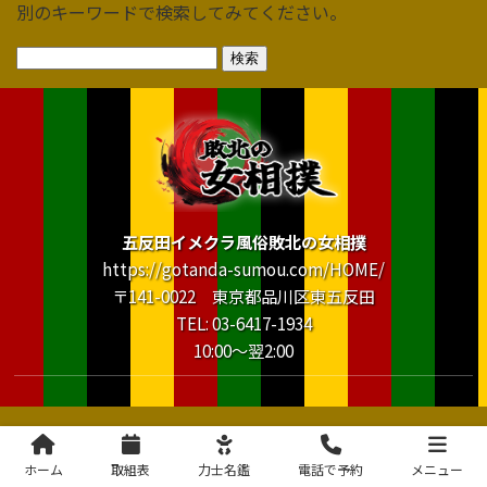
別のキーワードで検索してみてください。
検
索:
五反田イメクラ風俗敗北の女相撲
https://gotanda-sumou.com/HOME/
〒141-0022 東京都品川区東五反田
TEL: 03-6417-1934
10:00～翌2:00
ホーム
取組表
力士名鑑
電話で予約
メニュー